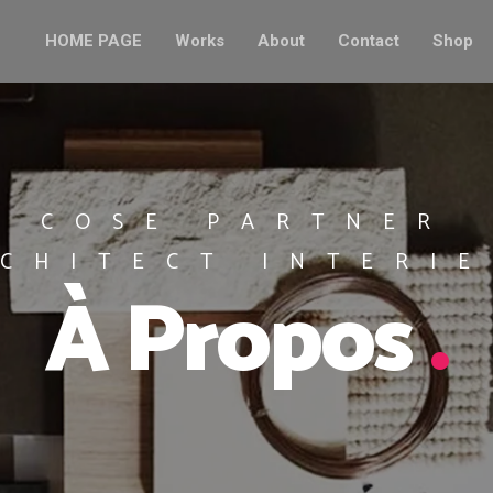
HOME PAGE
Works
About
Contact
Shop
COSE PARTNER
CHITECT INTERI
À Propos
.